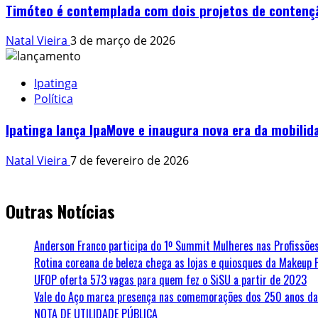
Timóteo é contemplada com dois projetos de contençã
Natal Vieira
3 de março de 2026
Ipatinga
Política
Ipatinga lança IpaMove e inaugura nova era da mobili
Natal Vieira
7 de fevereiro de 2026
Outras Notícias
Anderson Franco participa do 1º Summit Mulheres nas Profissões
Rotina coreana de beleza chega as lojas e quiosques da Makeup 
UFOP oferta 573 vagas para quem fez o SiSU a partir de 2023
Vale do Aço marca presença nas comemorações dos 250 anos da 
NOTA DE UTILIDADE PÚBLICA