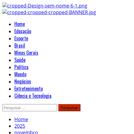
Skip
to
content
Primary
Home
Menu
Educação
Esporte
Brasil
Minas Gerais
Saúde
Política
Mundo
Negócios
Entretenimento
Ciência e Tecnologia
Pesquisar
por:
Home
2025
novembro