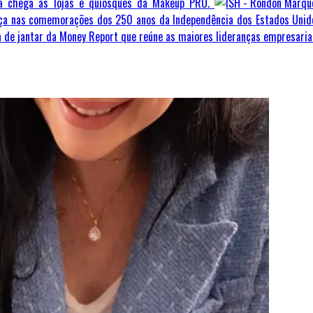
za chega as lojas e quiosques da Makeup PRO.
ça nas comemorações dos 250 anos da Independência dos Estados Unid
a de jantar da Money Report que reúne as maiores lideranças empresariai