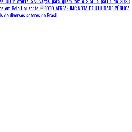
UFOP oferta 573 vagas para quem fez o SiSU a partir de 2023
os em Belo Horizonte
NOTA DE UTILIDADE PÚBLICA
s de diversos setores do Brasil