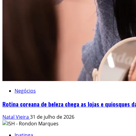
Negócios
Rotina coreana de beleza chega as lojas e quiosques 
Natal Vieira
31 de julho de 2026
Ipatinga