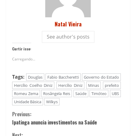
Natal Vieira
See author's posts
Curtir isso:
Carregando...
Tags:
Douglas
Fabio Baccheretti
Governo do Estado
Hercílio Coelho Diniz
Hercílio Diniz
Minas
prefeito
Romeu Zema
Rosângela Reis
Saúde
Timóteo
UBS
Unidade Básica
Wilkys
Continue
Previous:
Ipatinga anuncia investimentos na Saúde
Reading
Next: