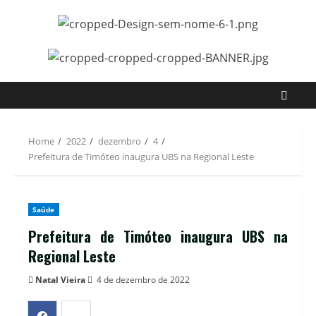
Skip
to
content
Home
2022
dezembro
4
Prefeitura de Timóteo inaugura UBS na Regional Leste
Saúde
Prefeitura de Timóteo inaugura UBS na
Regional Leste
Natal Vieira
4 de dezembro de 2022