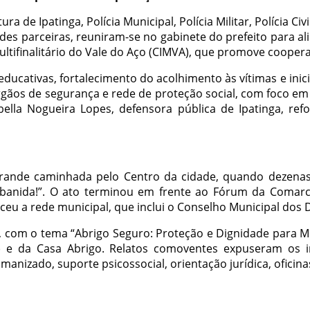
a de Ipatinga, Polícia Municipal, Polícia Militar, Polícia Ci
dades parceiras, reuniram-se no gabinete do prefeito para al
tifinalitário do Vale do Aço (CIMVA), que promove cooperaç
ducativas, fortalecimento do acolhimento às vítimas e inici
gãos de segurança e rede de proteção social, com foco em 
ella Nogueira Lopes, defensora pública de Ipatinga, re
ande caminhada pelo Centro da cidade, quando dezenas 
 banida!”. O ato terminou em frente ao Fórum da Comarca 
eu a rede municipal, que inclui o Conselho Municipal dos Di
, com o tema “Abrigo Seguro: Proteção e Dignidade para Mu
 da Casa Abrigo. Relatos comoventes expuseram os impa
anizado, suporte psicossocial, orientação jurídica, ofici