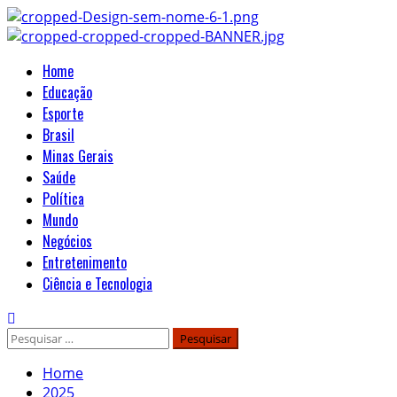
Home
Educação
Esporte
Brasil
Minas Gerais
Saúde
Política
Mundo
Negócios
Entretenimento
Ciência e Tecnologia
Home
2025