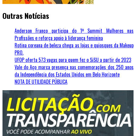
Outras Notícias
Anderson Franco participa do 1º Summit Mulheres nas
Profissões e reforça apoio à liderança feminina
Rotina coreana de beleza chega as lojas e quiosques da Makeup
PRO.
UFOP oferta 573 vagas para quem fez o SiSU a partir de 2023
Vale do Aço marca presença nas comemorações dos 250 anos
da Independência dos Estados Unidos em Belo Horizonte
NOTA DE UTILIDADE PÚBLICA