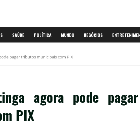
IS
SAÚDE
POLÍTICA
MUNDO
NEGÓCIOS
ENTRETENIME
 pode pagar tributos municipais com PIX
atinga agora pode pagar
com PIX