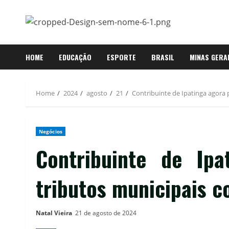
Skip
to
content
HOME
EDUCAÇÃO
ESPORTE
BRASIL
MINAS GERA
Home
2024
agosto
21
Contribuinte de Ipatinga agora
Negócios
Contribuinte de Ip
tributos municipais 
Natal Vieira
21 de agosto de 2024