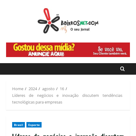
Home
2024
agosto
16
Líderes de negócios e inovação discutem tendências
tecnológicas para empresas
Brasil
Esporte