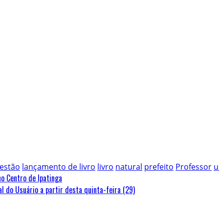
estão
lançamento de livro
livro
natural
prefeito
Professor
u
o Centro de Ipatinga
 do Usuário a partir desta quinta-feira (29)