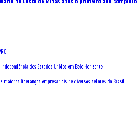
viário no Leste de Minas após o primeiro ano completo
PRO.
Independência dos Estados Unidos em Belo Horizonte
as maiores lideranças empresariais de diversos setores do Brasil