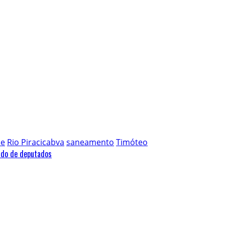
ce
Rio Piracicabva
saneamento
Timóteo
ado de deputados