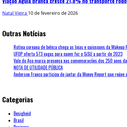
Viação Águia Branca cresce 21,8% no transporte rodo
Natal Vieira
10 de fevereiro de 2026
Outras Notícias
Rotina coreana de beleza chega as lojas e quiosques da Makeup 
UFOP oferta 573 vagas para quem fez o SiSU a partir de 2023
Vale do Aço marca presença nas comemorações dos 250 anos da 
NOTA DE UTILIDADE PÚBLICA
Anderson Franco participa de jantar da Money Report que reúne 
Categorias
Besigheid
Brasil