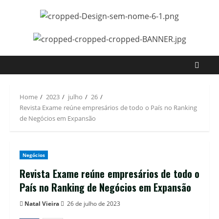
Skip
to
content
Home
2023
julho
26
Revista Exame reúne empresários de todo o País no Ranking
de Negócios em Expansão
Negócios
Revista Exame reúne empresários de todo o
País no Ranking de Negócios em Expansão
Natal Vieira
26 de julho de 2023