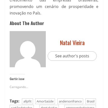
crescimento das empresas brasileiras,
promovendo um cenário de prosperidade e
inovação no País.
About The Author
Natal Vieira
See author's posts
Curtir isso:
Carregando...
Tags:
allpfit
AmorSaúde
andersonfranco
Brasil
cartãodetodos
dentalvidas
empreendedorismo