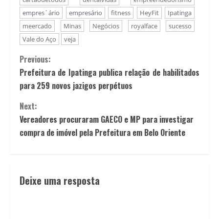
empres´ário
empresário
fitness
HeyFit
Ipatinga
meercado
Minas
Negócios
royalface
sucesso
Vale do Aço
veja
Continue
Previous:
Prefeitura de Ipatinga publica relação de habilitados
Reading
para 259 novos jazigos perpétuos
Next:
Vereadores procuraram GAECO e MP para investigar
compra de imóvel pela Prefeitura em Belo Oriente
Deixe uma resposta