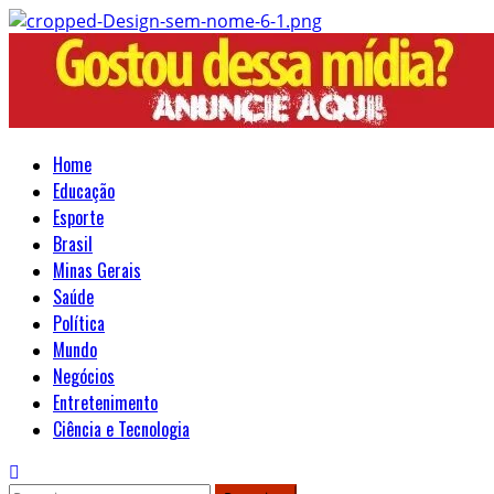
Home
Educação
Esporte
Brasil
Minas Gerais
Saúde
Política
Mundo
Negócios
Entretenimento
Ciência e Tecnologia