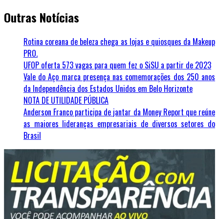
Outras Notícias
Rotina coreana de beleza chega as lojas e quiosques da Makeup
PRO.
UFOP oferta 573 vagas para quem fez o SiSU a partir de 2023
Vale do Aço marca presença nas comemorações dos 250 anos
da Independência dos Estados Unidos em Belo Horizonte
NOTA DE UTILIDADE PÚBLICA
Anderson Franco participa de jantar da Money Report que reúne
as maiores lideranças empresariais de diversos setores do
Brasil