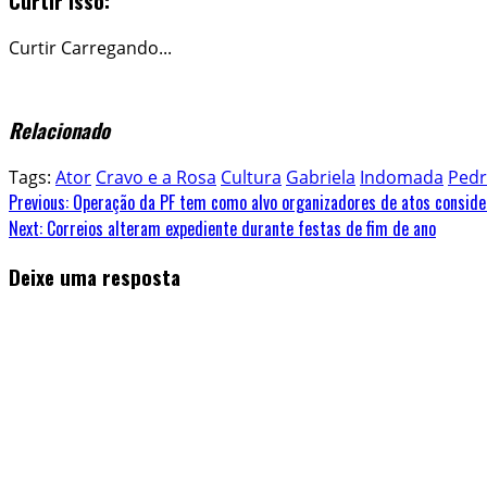
Curtir isso:
Curtir
Carregando...
Relacionado
Tags:
Ator
Cravo e a Rosa
Cultura
Gabriela
Indomada
Pedr
Continue
Previous:
Operação da PF tem como alvo organizadores de atos consid
Next:
Correios alteram expediente durante festas de fim de ano
Reading
Deixe uma resposta