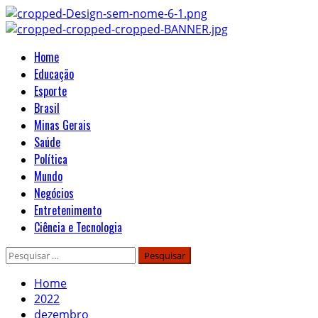
Skip
to
content
Primary
Home
Menu
Educação
Esporte
Brasil
Minas Gerais
Saúde
Política
Mundo
Negócios
Entretenimento
Ciência e Tecnologia
Pesquisar
por:
Home
2022
dezembro