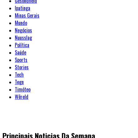
Gesondheid
Ipatinga
Minas Gerais
Mundo
Negócios
Nuusslag
Política
Saúde
Sports
Stories
Tech
Tegn
Timóteo
Wêreld
Principais Noticias Da Semana