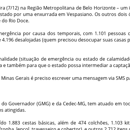
ira (7/12) na Região Metropolitana de Belo Horizonte – u
rastado por uma enxurrada em Vespasiano. Os outros dois ó
 do Rio Doce.
emergência por causa dos temporais, com 1.101 pessoas
 e 4.196 desalojadas (quem precisou desocupar suas casas p
alidade (situação de emergência ou estado de calamidade
ia e também para que o estado possa intermediar a captaçã
em Minas Gerais é preciso escrever uma mensagem via SMS p
ar do Governador (GMG) e da Cedec-MG, tem atuado em tod
s atingidas.
do 1.883 cestas básicas, além de 474 colchões, 1.103 kit
ronha, lençol, travesseiro e cobertor), e outros 2.712 itens 