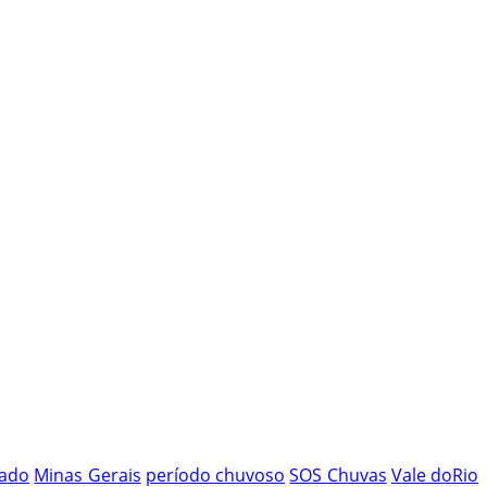
tado
Minas Gerais
período chuvoso
SOS Chuvas
Vale doRio