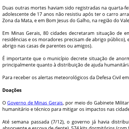
Duas outras mortes haviam sido registradas na quarta-fe
adolescente de 17 anos não resistiu após ter o carro ar
Zona da Mata, e em Bom Jesus do Galho, na região do Vale
Em Minas Gerais, 80 cidades decretaram situação de 
residências e os moradores precisam de abrigo público),
abrigo nas casas de parentes ou amigos).
É importante que o município decrete situação de anorm
principalmente quanto à distribuição de ajuda humanitár
Para receber os alertas meteorológicos da Defesa Civil 
Doações
O
Governo de Minas Gerais
, por meio do Gabinete Milit
humanitário e técnico para mitigar os impactos nas cidade
Até semana passada (7/12), o governo já havia distribuí
absorvente e escova de dente), 574 kits dormitórios (com f