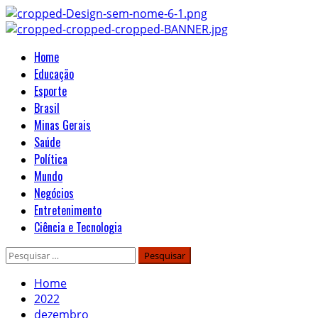
Skip
to
content
Primary
Home
Menu
Educação
Esporte
Brasil
Minas Gerais
Saúde
Política
Mundo
Negócios
Entretenimento
Ciência e Tecnologia
Pesquisar
por:
Home
2022
dezembro