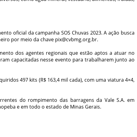
amento oficial da campanha SOS Chuvas 2023. A ação busca
nheiro por meio da chave pix@cvbmg.org.br.
amento dos agentes regionais que estão aptos a atuar no
oram capacitadas nesse evento para trabalharem junto ao
uiridos 497 kits (R$ 163,4 mil cada), com uma viatura 4×4,
orrentes do rompimento das barragens da Vale S.A. em
raopeba e em todo o estado de Minas Gerais.