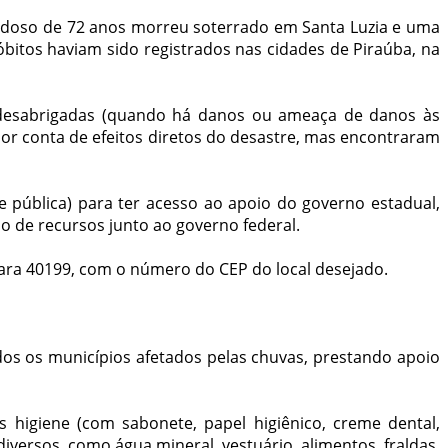
m idoso de 72 anos morreu soterrado em Santa Luzia e uma
bitos haviam sido registrados nas cidades de Piraúba, na
 desabrigadas (quando há danos ou ameaça de danos às
or conta de efeitos diretos do desastre, mas encontraram
 pública) para ter acesso ao apoio do governo estadual,
o de recursos junto ao governo federal.
ara 40199, com o número do CEP do local desejado.
os os municípios afetados pelas chuvas, prestando apoio
s higiene (com sabonete, papel higiênico, creme dental,
diversos, como água mineral, vestuário, alimentos, fraldas,