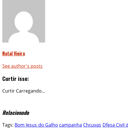
Natal Vieira
See author's posts
Curtir isso:
Curtir
Carregando...
Relacionado
Tags:
Bom Jesus do Galho
campanha
Chcuvas
Dfesa Civil