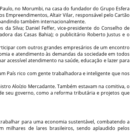
 Paulo, no Morumbi, na casa do fundador do Grupo Esfera
dos Empreendimentos, Altair Vilar, responsável pelo Cartão
 expandindo também internacionalmente.
 da Silva; Daniel Feffer, vice-presidente do Conselho de
adora das Casas Bahia); o publicitário Roberto Justus e o
articipar com outros grandes empresários de um encontro
conomia e atendimento às demandas da sociedade em todos
nar acessível atendimento na saúde, educação e lazer para
é um País rico com gente trabalhadora e inteligente que nos
nistro Aloízio Mercadante. Também estavam na comitiva, o
de seu governo, como a reforma tributária e projetos que
e trabalhar para uma economia sustentável, combatendo a
 milhares de lares brasileiros, sendo aplaudido pelos