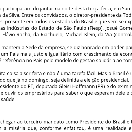
articiparam do jantar na noite desta terça-feira, em São
la da Silva. Entre os convidados, o diretor-presidente da To
iras, presente em todos os estados do Brasil e que vem se
das Indústrias do Estado de São Paulo (Fiesp), Josué Gomes
 Flávio Rocha, da Riachuelo; Michael Klein, da Via (control
onde mantém a Sede da empresa, se diz honrado em poder p
or um País mais justo e igualitário com crescimento da e
é referência no País pelo modelo de gestão solidária ao tor
ta coisa a ser feita e não é uma tarefa fácil. Mas o Brasil 
o que já no domingo, seja definida a eleição presidencial.
esidente do PT, deputada Gleisi Hoffmann (PR) e do ex-mi
 de ouvir os empresários para saber o que esperam dele e 
 saúde.
e chegar ao terceiro mandato como Presidente do Brasil 
 a miséria que, conforme enfatizou, é uma realidade em