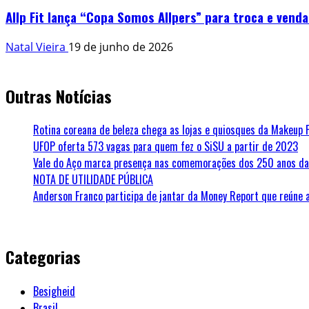
Allp Fit lança “Copa Somos Allpers” para troca e venda
Natal Vieira
19 de junho de 2026
Outras Notícias
Rotina coreana de beleza chega as lojas e quiosques da Makeup 
UFOP oferta 573 vagas para quem fez o SiSU a partir de 2023
Vale do Aço marca presença nas comemorações dos 250 anos da 
NOTA DE UTILIDADE PÚBLICA
Anderson Franco participa de jantar da Money Report que reúne 
Categorias
Besigheid
Brasil