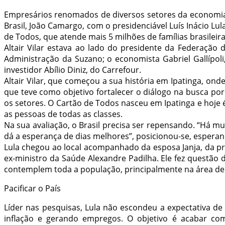
Empresários renomados de diversos setores da economia p
Brasil, João Camargo, com o presidenciável Luís Inácio Lu
de Todos, que atende mais 5 milhões de famílias brasile
Altair Vilar estava ao lado do presidente da Federação 
Administração da Suzano; o economista Gabriel Gallípoli,
investidor Abílio Diniz, do Carrefour.
Altair Vilar, que começou a sua história em Ipatinga, 
que teve como objetivo fortalecer o diálogo na busca p
os setores. O Cartão de Todos nasceu em Ipatinga e hoje 
as pessoas de todas as classes.
Na sua avaliação, o Brasil precisa ser repensando. “Há mui
dá a esperança de dias melhores”, posicionou-se, esperand
Lula chegou ao local acompanhado da esposa Janja, da pr
ex-ministro da Saúde Alexandre Padilha. Ele fez questão
contemplem toda a população, principalmente na área de
Pacificar o País
Líder nas pesquisas, Lula não escondeu a expectativa d
inflação e gerando empregos. O objetivo é acabar com