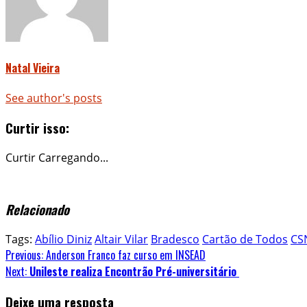
Natal Vieira
See author's posts
Curtir isso:
Curtir
Carregando...
Relacionado
Tags:
Abílio Diniz
Altair Vilar
Bradesco
Cartão de Todos
CS
Continue
Previous:
Anderson Franco faz curso em INSEAD
Next:
Unileste realiza Encontrão Pré-universitário
Reading
Deixe uma resposta