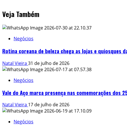
Veja Também
Negócios
Rotina coreana de beleza chega as lojas e quiosques 
Natal Vieira
31 de julho de 2026
Negócios
Vale do Aço marca presença nas comemorações dos 25
Natal Vieira
17 de julho de 2026
Negócios