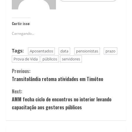
Curtir isso:
Carregando...
Tags:
Aposentados
data
pensionistas
prazo
Prova de Vida
públicos
servidores
Continue
Previous:
Transitolândia retoma atividades em Timóteo
Reading
Next:
AMM fecha ciclo de encontros no interior levando
capacitação aos gestores públicos