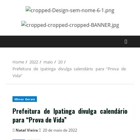
Skip
to
content
Home
2022
maio
20
Prefeitura de Ipatinga divulga calendário para “Prova de
Vida”
Minas Gerais
Prefeitura de Ipatinga divulga calendário
para “Prova de Vida”
Natal Vieira
20 de maio de 2022