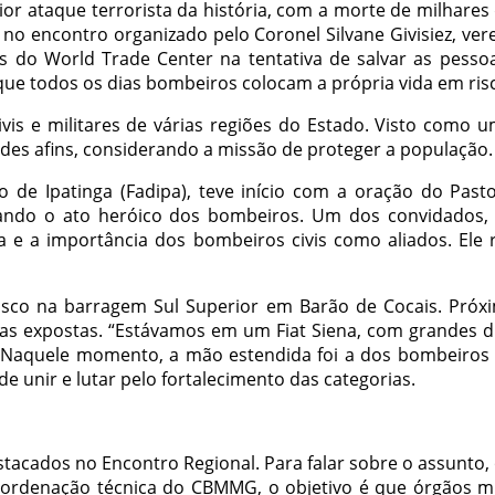
r ataque terrorista da história, com a morte de milhares
, no encontro organizado pelo Coronel Silvane Givisiez, v
 do World Trade Center na tentativa de salvar as pessoa
o que todos os dias bombeiros colocam a própria vida em ri
ivis e militares de várias regiões do Estado. Visto como 
ades afins, considerando a missão de proteger a população. A 
to de Ipatinga (Fadipa), teve início com a oração do P
ando o ato heróico dos bombeiros. Um dos convidados, o
a e a importância dos bombeiros civis como aliados. Ele
isco na barragem Sul Superior em Barão de Cocais. Próx
ras expostas. “Estávamos em um Fiat Siena, com grandes dif
Naquele momento, a mão estendida foi a dos bombeiros ci
 de unir e lutar pelo fortalecimento das categorias.
stacados no Encontro Regional. Para falar sobre o assunto, 
oordenação técnica do CBMMG, o objetivo é que órgãos mu