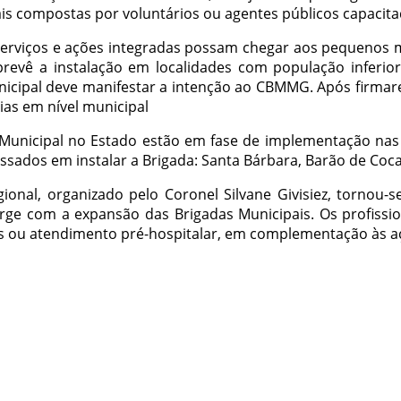
s compostas por voluntários ou agentes públicos capacita
s serviços e ações integradas possam chegar aos pequenos
revê a instalação em localidades com população inferior
icipal deve manifestar a intenção ao CBMMG. Após firmare
ias em nível municipal
unicipal no Estado estão em fase de implementação nas ci
essados em instalar a Brigada: Santa Bárbara, Barão de Coc
gional, organizado pelo Coronel Silvane Givisiez, torno
ge com a expansão das Brigadas Municipais. Os profiss
os ou atendimento pré-hospitalar, em complementação às a