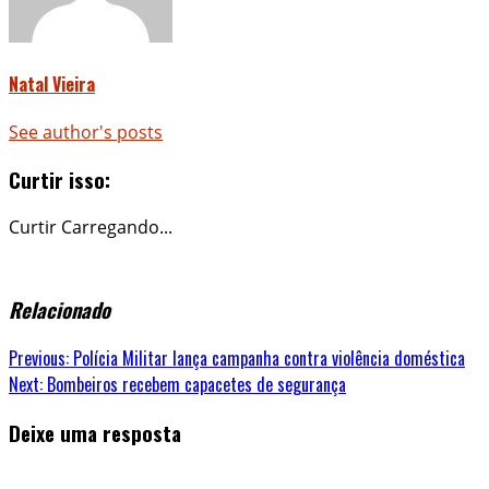
Natal Vieira
See author's posts
Curtir isso:
Curtir
Carregando...
Relacionado
Continue
Previous:
Polícia Militar lança campanha contra violência doméstica
Next:
Bombeiros recebem capacetes de segurança
Reading
Deixe uma resposta