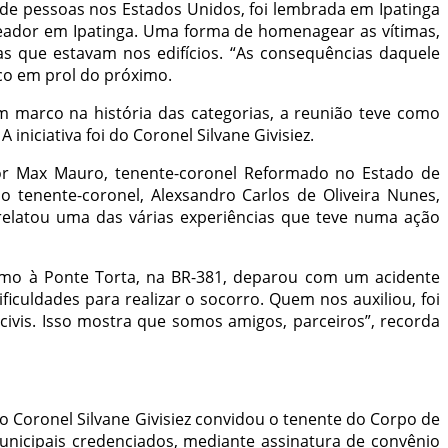
 de pessoas nos Estados Unidos, foi lembrada em Ipatinga
ereador em Ipatinga. Uma forma de homenagear as vítimas,
s que estavam nos edifícios. “As consequências daquele
sco em prol do próximo.
um marco na história das categorias, a reunião teve como
iniciativa foi do Coronel Silvane Givisiez.
astor Max Mauro, tenente-coronel Reformado no Estado de
 tenente-coronel, Alexsandro Carlos de Oliveira Nunes,
 relatou uma das várias experiências que teve numa ação
imo à Ponte Torta, na BR-381, deparou com um acidente
iculdades para realizar o socorro. Quem nos auxiliou, foi
vis. Isso mostra que somos amigos, parceiros”, recorda
o Coronel Silvane Givisiez convidou o tenente do Corpo de
nicipais credenciados, mediante assinatura de convênio