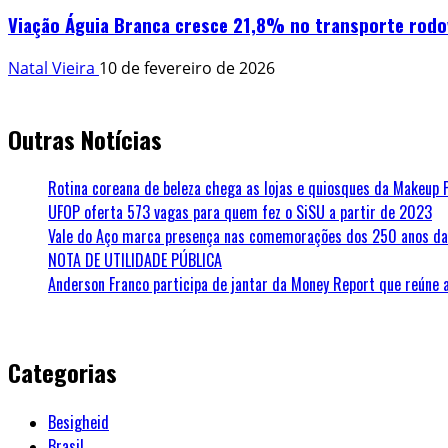
Viação Águia Branca cresce 21,8% no transporte rodo
Natal Vieira
10 de fevereiro de 2026
Outras Notícias
Rotina coreana de beleza chega as lojas e quiosques da Makeup 
UFOP oferta 573 vagas para quem fez o SiSU a partir de 2023
Vale do Aço marca presença nas comemorações dos 250 anos da 
NOTA DE UTILIDADE PÚBLICA
Anderson Franco participa de jantar da Money Report que reúne 
Categorias
Besigheid
Brasil