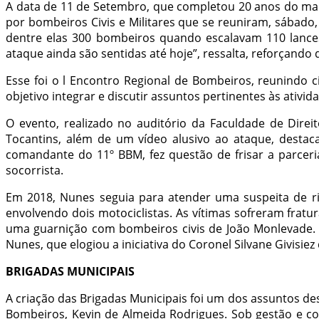
A data de 11 de Setembro, que completou 20 anos do maio
por bombeiros Civis e Militares que se reuniram, sábado
dentre elas 300 bombeiros quando escalavam 110 lances
ataque ainda são sentidas até hoje”, ressalta, reforçand
Esse foi o l Encontro Regional de Bombeiros, reunindo c
objetivo integrar e discutir assuntos pertinentes às ativid
O evento, realizado no auditório da Faculdade de Direi
Tocantins, além de um vídeo alusivo ao ataque, destac
comandante do 11º BBM, fez questão de frisar a parceri
socorrista.
Em 2018, Nunes seguia para atender uma suspeita de r
envolvendo dois motociclistas. As vítimas sofreram fratu
uma guarnição com bombeiros civis de João Monlevade. 
Nunes, que elogiou a iniciativa do Coronel Silvane Givisiez
BRIGADAS MUNICIPAIS
A criação das Brigadas Municipais foi um dos assuntos de
Bombeiros, Kevin de Almeida Rodrigues. Sob gestão e c