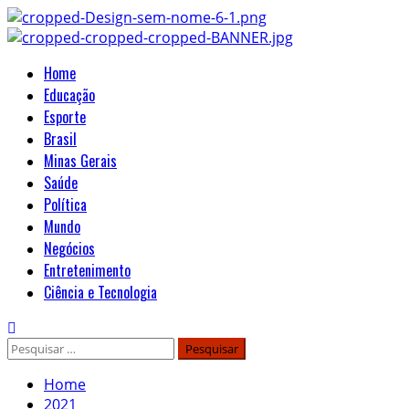
Home
Educação
Esporte
Brasil
Minas Gerais
Saúde
Política
Mundo
Negócios
Entretenimento
Ciência e Tecnologia
Home
2021